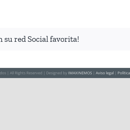
su red Social favorita!
dos | All Rights Reserved | Designed by
IMAXINEMOS
|
Aviso legal
|
Polític