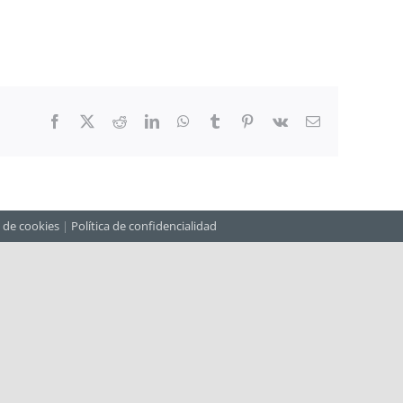
Facebook
X
Reddit
LinkedIn
WhatsApp
Tumblr
Pinterest
Vk
Correo
electrónico
a de cookies
|
Política de confidencialidad