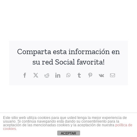
Comparta esta información en
su red Social favorita!
Facebook
X
Reddit
LinkedIn
WhatsApp
Tumblr
Pinterest
Vk
Correo
electrónico
Este sitio web utiliza cookies para que usted tenga la mejor experiencia de
usuario. Si continúa navegando está dando su consentimiento para la
© Copyright
2026 | Pilar Martínez Abogados | All Rights Reserved
aceptación de las mencionadas cookies y la aceptación de nuestra
política de
| Designed by
IMAXINEMOS
|
Aviso legal
|
Política de cookies
|
cookies
.
Política de confidencialidad
ACEPTAR