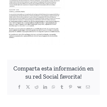
Comparta esta información en
su red Social favorita!
Facebook
X
Reddit
LinkedIn
WhatsApp
Tumblr
Pinterest
Vk
Correo
electrónico