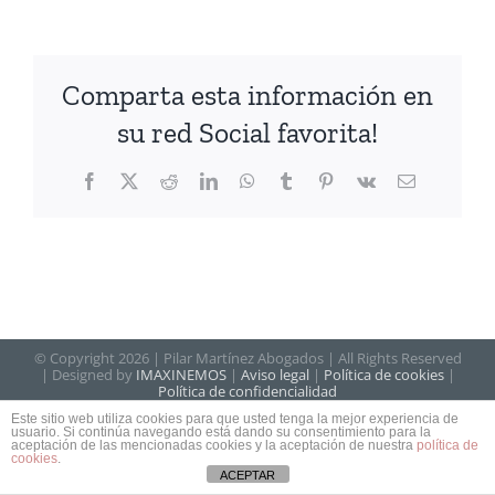
Comparta esta información en
su red Social favorita!
Facebook
X
Reddit
LinkedIn
WhatsApp
Tumblr
Pinterest
Vk
Correo
electrónico
© Copyright
2026 | Pilar Martínez Abogados | All Rights Reserved
| Designed by
IMAXINEMOS
|
Aviso legal
|
Política de cookies
|
Política de confidencialidad
Este sitio web utiliza cookies para que usted tenga la mejor experiencia de
usuario. Si continúa navegando está dando su consentimiento para la
aceptación de las mencionadas cookies y la aceptación de nuestra
política de
cookies
.
ACEPTAR